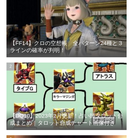
【FF14】クロの空想帳 全パターン24種と３
ラインの確率が判明！
【DQ10】2023年2月更新！占い師タロット合
成まとめ｜タロット合成チャート画像付き